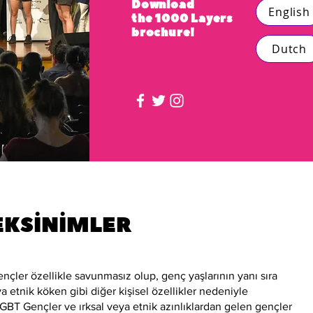
Download
English
the 1000 Layers
brochure!
Dutch
REKSİNİMLER
ençler özellikle savunmasız olup, genç yaşlarının yanı sıra
ya etnik köken gibi diğer kişisel özellikler nedeniyle
LGBT Gençler ve ırksal veya etnik azınlıklardan gelen gençler