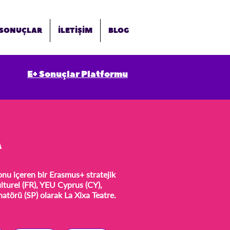
SONUÇLAR
İLETİŞİM
BLOG
E+ Sonuçlar Platformu
A
onu içeren bir Erasmus+ stratejik
ulturel (FR), YEU Cyprus (CY),
atörü (SP) olarak La Xixa Teatre.