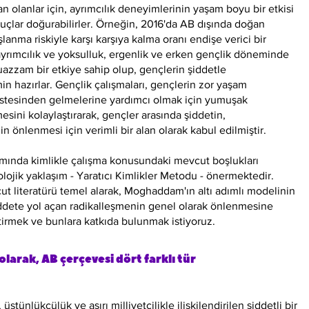
n olanlar için, ayrımcılık deneyimlerinin yaşam boyu bir etkisi
çlar doğurabilirler. Örneğin, 2016'da AB dışında doğan
lanma riskiyle karşı karşıya kalma oranı endişe verici bir
ayrımcılık ve yoksulluk, ergenlik ve erken gençlik döneminde
azzam bir etkiye sahip olup, gençlerin şiddetle
 hazırlar. Gençlik çalışmaları, gençlerin zor yaşam
üstesinden gelmelerine yardımcı olmak için yumuşak
mesini kolaylaştırarak, gençler arasında şiddetin,
 önlenmesi için verimli bir alan olarak kabul edilmiştir.
amında kimlikle çalışma konusundaki mevcut boşlukları
lojik yaklaşım - Yaratıcı Kimlikler Metodu - önermektedir.
cut literatürü temel alarak, Moghaddam'ın altı adımlı modelinin
ddete yol açan radikalleşmenin genel olarak önlenmesine
tirmek ve bunlara katkıda bulunmak istiyoruz.
 olarak, AB çerçevesi dört farklı tür
, üstünlükçülük ve aşırı milliyetçilikle ilişkilendirilen şiddetli bir