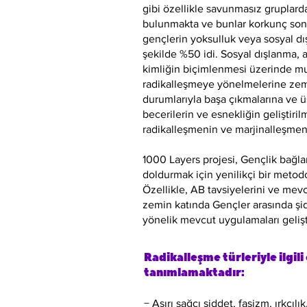
gibi özellikle savunmasız gruplarda
bulunmakta ve bunlar korkunç sonu
gençlerin yoksulluk veya sosyal dış
şekilde %50 idi. Sosyal dışlanma, 
kimliğin biçimlenmesi üzerinde mu
radikalleşmeye yönelmelerine zemin
durumlarıyla başa çıkmalarına ve 
becerilerin ve esnekliğin geliştiril
radikalleşmenin ve marjinalleşmenin
1000 Layers projesi, Gençlik bağl
doldurmak için yenilikçi bir metodo
Özellikle, AB tavsiyelerini ve mev
zemin katında Gençler arasında şi
yönelik mevcut uygulamaları geliş
Radikalleşme türleriyle ilgili
tanımlamaktadır:
− Aşırı sağcı şiddet, faşizm, ırkçılık