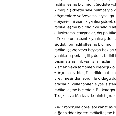
radikalleşme biçimidir. Şiddete yol
kimliğin şiddetle savunulmasıyla kar
göçmenlere ve/veya sol siyasi grupl
- Siyasi-dini aşırılık yanlısı şiddet
radikalleşme biçimidir ve saldırı al
(uluslararası çatışmalar, dış politi
- Tek sorunlu aşırılık yanlısı şidde
şiddetli bir radikalleşme biçimidir.
radikal çevre veya hayvan hakları gr
yanlıları, sporla ilgili şiddet, belir
bağımsız aşırılık yanlısı amaçların
kısmen veya tamamen ideolojik olan
− Aşırı sol şiddet, öncelikle anti-k
üretilmesinden sorumlu olduğu düş
araçlarını kullanabilen siyasi sist
radikalleşme biçimidir. Bu kategori
Troçkist ve Marksist-Leninist grupla
YWR raporuna göre, sol kanat aşırı
diğer şiddet içeren radikalleşme b