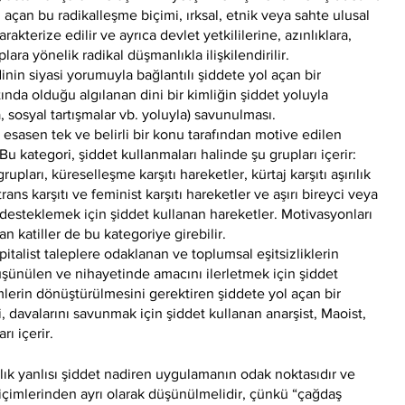
 açan bu radikalleşme biçimi, ırksal, etnik veya sahte ulusal
akterize edilir ve ayrıca devlet yetkililerine, azınlıklara,
ara yönelik radikal düşmanlıkla ilişkilendirilir.
, dinin siyasi yorumuyla bağlantılı şiddete yol açan bir
tında olduğu algılanan dini bir kimliğin şiddet yoluyla
ka, sosyal tartışmalar vb. yoluyla) savunulması.
t, esasen tek ve belirli bir konu tarafından motive edilen
 Bu kategori, şiddet kullanmaları halinde şu grupları içerir:
upları, küreselleşme karşıtı hareketler, kürtaj karşıtı aşırılık
li trans karşıtı ve feminist karşıtı hareketler ve aşırı bireyci veya
ı desteklemek için şiddet kullanan hareketler. Motivasyonları
 katiller de bu kategoriye girebilir.
apitalist taleplere odaklanan ve toplumsal eşitsizliklerin
ünülen ve nihayetinde amacını ilerletmek için şiddet
emlerin dönüştürülmesini gerektiren şiddete yol açan bir
, davalarını savunmak için şiddet kullanan anarşist, Maoist,
rı içerir.
lık yanlısı şiddet nadiren uygulamanın odak noktasıdır ve
içimlerinden ayrı olarak düşünülmelidir, çünkü “çağdaş