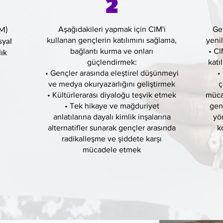
2
IM)
Aşağıdakileri yapmak için CIM'i
Gen
syal
kullanan gençlerin katılımını sağlama,
yeni
bağlantı kurma ve onları
• CI
lık
güçlendirmek:
katı
• Gençler arasında eleştirel düşünmeyi
•
ve medya okuryazarlığını geliştirmek
ç
• Kültürlerarası diyaloğu teşvik etmek
müca
• Tek hikaye ve mağduriyet
genç
anlatılarına dayalı kimlik inşalarına
yö
alternatifler sunarak gençler arasında
k
radikalleşme ve şiddete karşı
mücadele etmek